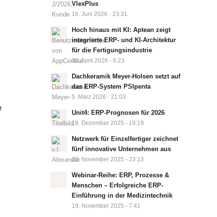
VlexPlus
16. Juni 2026 - 23:31
Hoch hinaus mit KI: Aptean zeigt
integrierte ERP- und KI-Architektur
für die Fertigungsindustrie
20. April 2026 - 6:23
Dachkeramik Meyer-Holsen setzt auf
das ERP-System PSIpenta
5. März 2026 - 21:03
r
Unit4: ERP-Prognosen für 2026
18. Dezember 2025 - 19:19
Netzwerk für Einzelfertiger zeichnet
fünf innovative Unternehmen aus
20. November 2025 - 23:13
Webinar-Reihe: ERP, Prozesse &
Menschen – Erfolgreiche ERP-
Einführung in der Medizintechnik
19. November 2025 - 7:41