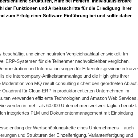
ersichtliche Strukturen, Hilfe bei Fehlern, individualisierbare
 der Funktionen und Arbeitsschritte für die Erledigung ihrer
end zum Erfolg einer Software-Einführung bei und sollte daher
y beschäftigt und einen neutralen Vergleichsablauf entwickelt: Im
ei ERP-Systemen für die Teilnehmer nachvollziehbar verglichen.
Demonstration und Information sorgen für Erkenntnisgewinne in kurze
ils die Intercompany-Artikelstammanlage und die Highlights ihrer
 Moderation von MQ result consulting sichert den geordneten Ablauf.
c Quadrant für Cloud-ERP in produktorientierten Unternehmen im
suiten verwenden effiziente Technologien und Amazon Web Services,
e werden in mehr als 60.000 Unternehmen weltweit täglich benutzt.
 werden integriertes PLM und Dokumentenmanagement mit Einbindung
zesse entlang der Wertschöpfungskette eines Unternehmens – auch
derungen und Strukturen der Einzelfertigung, Variantenfertigung und