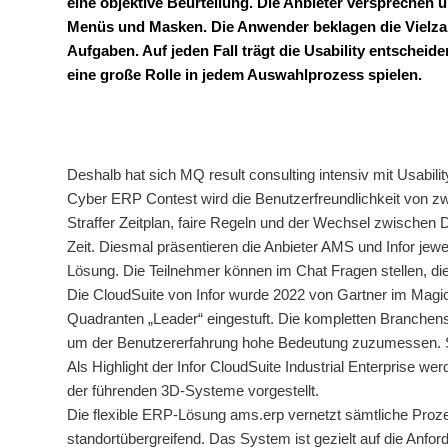
eine objektive Beurteilung. Die Anbieter versprechen üb
Menüs und Masken. Die Anwender beklagen die Vielzahl
Aufgaben. Auf jeden Fall trägt die Usability entscheid
eine große Rolle in jedem Auswahlprozess spielen.
Deshalb hat sich MQ result consulting intensiv mit Usabilit
Cyber ERP Contest wird die Benutzerfreundlichkeit von zw
Straffer Zeitplan, faire Regeln und der Wechsel zwischen 
Zeit. Diesmal präsentieren die Anbieter AMS und Infor jewe
Lösung. Die Teilnehmer können im Chat Fragen stellen, die
Die CloudSuite von Infor wurde 2022 von Gartner im Magi
Quadranten „Leader“ eingestuft. Die kompletten Branchen
um der Benutzererfahrung hohe Bedeutung zuzumessen. Si
Als Highlight der Infor CloudSuite Industrial Enterprise
der führenden 3D-Systeme vorgestellt.
Die flexible ERP-Lösung ams.erp vernetzt sämtliche Pro
standortübergreifend. Das System ist gezielt auf die Anfor