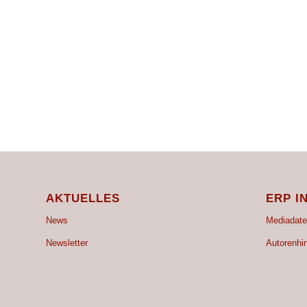
AKTUELLES
ERP I
News
Mediadate
Newsletter
Autorenhi