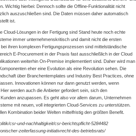
ichtig hierbei: Dennoch sollte die Offline-Funktionalität nicht
zlich auszuschließen sind. Die Daten müssen daher automatisch
llt ist.
ne Cloud-Lösungen in der Fertigung sind Stand heute noch echte
steme immer unternehmenskritisch und damit nicht die ersten
e bei ihren komplexen Fertigungsprozessen sind mittelständische
eich E-Procurement in der Praxis fast ausschließlich in der Cloud
plikationen weiterhin On-Premise implementiert sind. Daher wird man
omponenten eher eine Evolution als eine Revolution sehen. Die
dschaft über Branchentemplates und Industry Best Practices, ohne
n lassen. Innovationen können nur dann genutzt werden, wenn
 Hier werden auch die Anbieter gefordert sein, sich den
rer Kunden anzupassen. Es geht also vor allem darum, Unternehmen
ysteme mit neuen, voll integrierten Cloud-Services zu unterstützen.
llen Kombination beider Welten mittelfristig den größten Benefit.
litik/csr-und-nachhaltigkeit/csr-berichtspflicht-5284482
onischer-zeiterfassung-initiativrecht-des-betriebsrats/