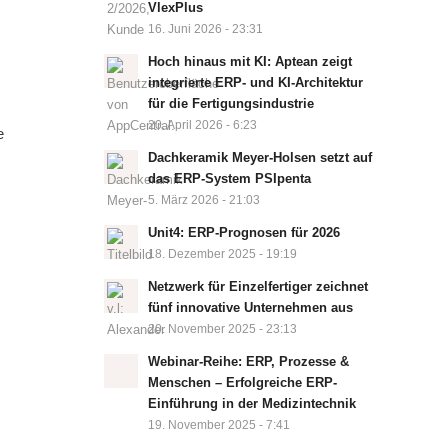
VlexPlus
16. Juni 2026 - 23:31
Hoch hinaus mit KI: Aptean zeigt
integrierte ERP- und KI-Architektur
für die Fertigungsindustrie
20. April 2026 - 6:23
e
Dachkeramik Meyer-Holsen setzt auf
das ERP-System PSIpenta
5. März 2026 - 21:03
Unit4: ERP-Prognosen für 2026
18. Dezember 2025 - 19:19
Netzwerk für Einzelfertiger zeichnet
fünf innovative Unternehmen aus
20. November 2025 - 23:13
Webinar-Reihe: ERP, Prozesse &
Menschen – Erfolgreiche ERP-
Einführung in der Medizintechnik
19. November 2025 - 7:41