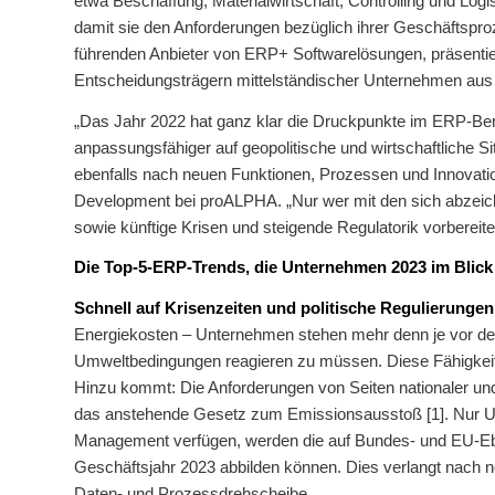
etwa Beschaffung, Materialwirtschaft, Controlling und Lo
damit sie den Anforderungen bezüglich ihrer Geschäftspr
führenden Anbieter von ERP+ Softwarelösungen, präsentie
Entscheidungsträgern mittelständischer Unternehmen aus d
„Das Jahr 2022 hat ganz klar die Druckpunkte im ERP-Ber
anpassungsfähiger auf geopolitische und wirtschaftliche S
ebenfalls nach neuen Funktionen, Prozessen und Innovatio
Development bei proALPHA. „Nur wer mit den sich abzeich
sowie künftige Krisen und steigende Regulatorik vorbereit
Die Top-5-ERP-Trends, die Unternehmen 2023 im Blick
Schnell auf Krisenzeiten und politische Regulierunge
Energiekosten – Unternehmen stehen mehr denn je vor der 
Umweltbedingungen reagieren zu müssen. Diese Fähigkeit 
Hinzu kommt: Die Anforderungen von Seiten nationaler und
das anstehende Gesetz zum Emissionsausstoß [1]. Nur U
Management verfügen, werden die auf Bundes- und EU-Ebe
Geschäftsjahr 2023 abbilden können. Dies verlangt nach ne
Daten- und Prozessdrehscheibe.