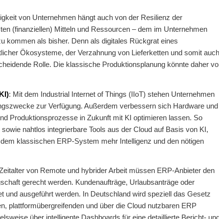
igkeit von Unternehmen hängt auch von der Resilienz der
enzten (finanziellen) Mitteln und Ressourcen – dem im Unternehmen
 kommen als bisher. Denn als digitales Rückgrat eines
licher Ökosysteme, der Verzahnung von Lieferketten und somit auc
cheidende Rolle. Die klassische Produktionsplanung könnte daher vo
KI)
: Mit dem Industrial Internet of Things (IIoT) stehen Unternehmen
tungszwecke zur Verfügung. Außerdem verbessern sich Hardware und
und Produktionsprozesse in Zukunft mit KI optimieren lassen. So
owie nahtlos integrierbare Tools aus der Cloud auf Basis von KI,
 dem klassischen ERP-System mehr Intelligenz und den nötigen
 Zeitalter von Remote und hybrider Arbeit müssen ERP-Anbieter den
chaft gerecht werden. Kundenaufträge, Urlaubsanträge oder
t und ausgeführt werden. In Deutschland wird speziell das Gesetz
len, plattformübergreifenden und über die Cloud nutzbaren ERP
lsweise über intelligente Dashboards für eine detaillierte Bericht- un