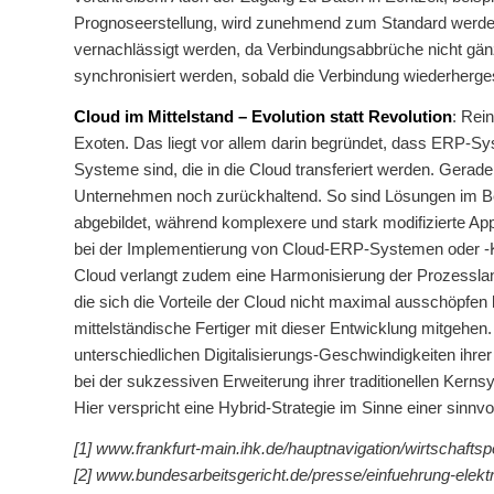
Prognoseerstellung, wird zunehmend zum Standard werden. W
vernachlässigt werden, da Verbindungsabbrüche nicht gän
synchronisiert werden, sobald die Verbindung wiederhergeste
Cloud im Mittelstand – Evolution statt Revolution
: Rei
Exoten. Das liegt vor allem darin begründet, dass ERP-Sy
Systeme sind, die in die Cloud transferiert werden. Gerad
Unternehmen noch zurückhaltend. So sind Lösungen im Ber
abgebildet, während komplexere und stark modifizierte Ap
bei der Implementierung von Cloud-ERP-Systemen oder -K
Cloud verlangt zudem eine Harmonisierung der Prozesslan
die sich die Vorteile der Cloud nicht maximal ausschöpfe
mittelständische Fertiger mit dieser Entwicklung mitgehen.
unterschiedlichen Digitalisierungs-Geschwindigkeiten ih
bei der sukzessiven Erweiterung ihrer traditionellen Kerns
Hier verspricht eine Hybrid-Strategie im Sinne einer sinnvo
[1] www.frankfurt-main.ihk.de/hauptnavigation/wirtschaftspo
[2] www.bundesarbeitsgericht.de/presse/einfuehrung-elektr