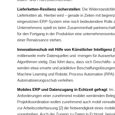
Lieferketten-Resilienz sicherstellen
: Die Widerstandsfäh
Lieferketten ab. Hierbei wird – gerade in Zeiten mit begr
eingesetzten ERP-System eine noch bedeutendere Rolle zu
Unternehmens spielt es beim Zusammenhalt partnerschaft
für den Fortgang in der Produktion eine unternehmensents
einer Renaissance stehen.
Innovationschub mit Hilfe von Künstlicher Intelligenz (
mittlerweile mehr Datenquellen und -mengen für Auswer
Algorithmen stetig. Das führt dazu, dass sich Geschäfts- 
werden etwa smarte und prädiktive Beschaffungslösungen s
Machine Learning und Robotic Process Automation (RPA)
Automatisierungsschub verleihen.
Mobiles ERP und Datenzugang in Echtzeit gefragt
: Im
Anforderungen einer zunehmend mobiler werdenden Belegs
Projektkoordination wollen zunehmend auch mobil verwalte
zur Arbeitszeiterfassung [2] die Notwendigkeit eines mobi
vorantreiben. Auch der Zugang zu Daten in Echtzeit, beispie