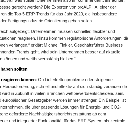
gistik. Auf was sollten Unternehmen also im kommenden Jahr achten,
ozesse gerecht werden? Die Experten von proALPHA, einer der
ren die Top-5-ERP-Trends für das Jahr 2023, die insbesondere
er Fertigungsindustrie Orientierung geben sollen.
eich aufgezeigt: Unternehmen müssen schneller, flexibler und
ituationen reagieren. Hinzu kommen regulatorische Anforderungen, di
nen verlangen,“ erklärt Michael Finkler, Geschäftsführer Business
nenden Trends geht, wird sein Unternehmen besser auf aktuelle
en können und wettbewerbsfähig bleiben.“
 haben sollten
n reagieren können
: Ob Lieferkettenprobleme oder steigende
Herausforderung, schnell und effektiv auf sich ständig verändernde
wird in Zukunft in vielen Branchen wettbewerbsentscheidend sein.
 europäischer Gesetzgeber werden immer strenger. Ein Beispiel ist
nternehmen, die über passende Lösungen für Energie- und CO2-
ne geforderte Nachhaltigkeitsberichtserstattung ab dem
uer und integrierter Funktionalität für das ERP-System als zentrale