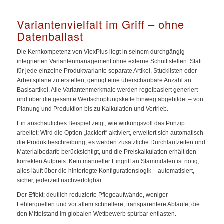
Variantenvielfalt im Griff – ohne
Datenballast
Die Kernkompetenz von VlexPlus liegt in seinem durchgängig
integrierten Variantenmanagement ohne externe Schnittstellen. Statt
für jede einzelne Produktvariante separate Artikel, Stücklisten oder
Arbeitspläne zu erstellen, genügt eine überschaubare Anzahl an
Basisartikel. Alle Variantenmerkmale werden regelbasiert generiert
und über die gesamte Wertschöpfungskette hinweg abgebildet – von
Planung und Produktion bis zu Kalkulation und Vertrieb.
Ein anschauliches Beispiel zeigt, wie wirkungsvoll das Prinzip
arbeitet: Wird die Option „lackiert“ aktiviert, erweitert sich automatisch
die Produktbeschreibung, es werden zusätzliche Durchlaufzeiten und
Materialbedarfe berücksichtigt, und die Preiskalkulation erhält den
korrekten Aufpreis. Kein manueller Eingriff an Stammdaten ist nötig,
alles läuft über die hinterlegte Konfigurationslogik – automatisiert,
sicher, jederzeit nachverfolgbar.
Der Effekt: deutlich reduzierte Pflegeaufwände, weniger
Fehlerquellen und vor allem schnellere, transparentere Abläufe, die
den Mittelstand im globalen Wettbewerb spürbar entlasten.