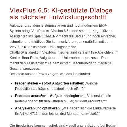
VlexPlus 6.5: KI-gestützte Dialoge
als nächster Entwicklungsschritt
Aufbauend auf dem leistungsstarken und hochmodernem ERP-
System bringt VlexPlus mit Version 6.5 einen smarten KI-gestützten
Assistenten ins Spiel: ChatERP macht die Bedienung noch einfacher,
schneller und intuitiver. Sie kommunizieren ganz natürlich mit dem
VlexPlus KI-Assistenten – in Alltagssprache.
ChatERP ist direkt in VlexPlus integriert und versteht Ihre Absichten im
Kontext Ihrer Rolle, Aufgaben und Unternehmensprozesse. Das
macht den Assistenten zu einem echten Beschleuniger für tägliche
Geschäftsprozesse.
Beispiele aus der Praxis zeigen, wie das funktioniert:
Fragen stellen – sofort Antworten erhalten:
„Welche
Produktionsaufträge sind aktuell noch offen?“
Prozesse anstoßen – Aufgaben delegieren:
„Bitte erstelle ein
neues Angebot für den Kunden Müller, mit dem Produkt XY.“
Analysieren und optimieren:
„Wie haben sich die Einkaufspreise
für Artikel 4711 in den letzten drei Monaten entwickelt?“
Die Ergebnisse kommen sofort, sind visuell unterstützt und bei Bedarf