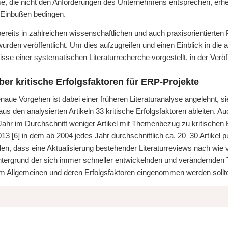
, die nicht den Anforderungen des Unternehmens entsprechen, erheb
 Einbußen bedingen.
eits in zahlreichen wissenschaftlichen und auch praxisorientierten P
den veröffentlicht. Um dies aufzugreifen und einen Einblick in die a
se einer systematischen Literaturrecherche vorgestellt, in der Veröff
ber kritische Erfolgsfaktoren für ERP-Projekte
ue Vorgehen ist dabei einer früheren Literaturanalyse angelehnt, si
 aus den analysierten Artikeln 33 kritische Erfolgsfaktoren ableiten. A
 Jahr im Durchschnitt weniger Artikel mit Themenbezug zu kritischen
3 [6] in dem ab 2004 jedes Jahr durchschnittlich ca. 20–30 Artikel pub
den, dass eine Aktualisierung bestehender Literaturreviews nach wie 
tergrund der sich immer schneller entwickelnden und verändernden 
te im Allgemeinen und deren Erfolgsfaktoren eingenommen werden sollt