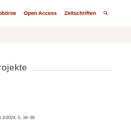
bbörse
Open Access
Zeitschriften
rojekte
on 2/2024, S. 34–38