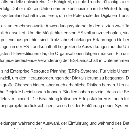
ftsmodelle entwickeln. Die Fähigkeit, digitale Trends frühzeitig zu 
rfolg. Daher müssen Unternehmen kontinuierlich in die Weiterbildung 
ystemlandschaft investieren, um die Potenziale der Digitalen Trans
) als unternehmensweite Anwendungssysteme. In den letzten zwei J
blich erweitert. Um die Möglichkeiten von ES voll auszuschöpfen, si
eifend ausgerichtet sind. Trotz jahrzehntelanger Erfahrungen bleib
ungen in der ES-Landschaft oft tiefgreifende Auswirkungen auf die 
tigsten IT-Investitionen dar, die Organisationen tätigen müssen. Ein d
ar für jede bedeutende Veränderung der ES-Landschaft in Unternehmen 
S) sind Enterprise Resource Planning (ERP)-Systeme. Für viele Unt
ssenziell, um den Herausforderungen der Digitalisierung zu begegne
n große Chancen bieten, aber auch erhebliche Risiken bergen. Um ni
he Projekte beeinflussen können. Studien haben gezeigt, dass die Be
fektiv minimiert. Die Beachtung kritischer Erfolgsfaktoren ist auch f
sierungsprojekt berücksichtigen, sei es bei der Einführung neuer Sy
idungen während der Auswahl, der Einführung und während des Bet