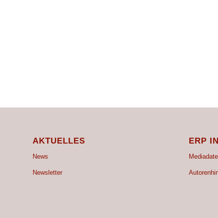
AKTUELLES
ERP I
News
Mediadate
Newsletter
Autorenhi