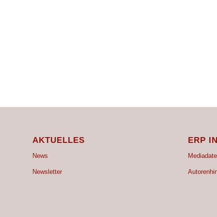
AKTUELLES
ERP I
News
Mediadate
Newsletter
Autorenhi