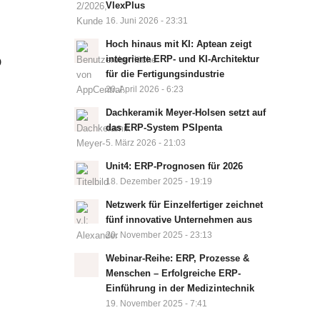
VlexPlus
16. Juni 2026 - 23:31
Hoch hinaus mit KI: Aptean zeigt
b
integrierte ERP- und KI-Architektur
für die Fertigungsindustrie
20. April 2026 - 6:23
Dachkeramik Meyer-Holsen setzt auf
das ERP-System PSIpenta
5. März 2026 - 21:03
Unit4: ERP-Prognosen für 2026
18. Dezember 2025 - 19:19
Netzwerk für Einzelfertiger zeichnet
fünf innovative Unternehmen aus
20. November 2025 - 23:13
Webinar-Reihe: ERP, Prozesse &
Menschen – Erfolgreiche ERP-
Einführung in der Medizintechnik
19. November 2025 - 7:41