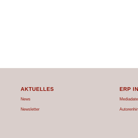
AKTUELLES
ERP I
News
Mediadate
Newsletter
Autorenhi