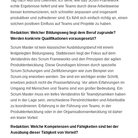
Tag nach Mut und Offenheit. Ich sehe, wie das Scrum Framework
echte Ergebnisse liefert und wie Teams durch diese Arbeitsweise
besser kommunizieren, sich schneller anpassen und insgesamt
produktiver und zufriedener sind. Es fühlt sich einfach richtig an, einen
solchen positiven Einfluss auf Teams und Projekte zu haben.
Redaktion: Welcher Bildungsweg liegt dem Beruf zugrunde?
Werden konkrete Qualifikationen vorausgesetzt?
Scrum Master ist kein klassischer Ausbildungsberuf mit einem
festgelegten Bildungsweg. Stattdessen liegt der Fokus auf dem
Verständnis des Scrum Frameworks und den Prinzipien der agilen
Produktentwicklung. Diese Grundlagen können durch spezielle
Scrum-Schulungen und Zertifizierungen wie zum Beispiel von
Scrum.org erworben werden. Sie sind ein wichtiger erster Schritt,
ersetzen jedoch nicht die Praxiserfahrung. Vor allem Erfahrungen im
Umgang mit Menschen und Teams sind von großer Bedeutung. Ein
Scrum Master muss ein tiefes Verständnis für Teamdynamiken haben
und in der Lage sein, verschiedene Persönlichkeiten und Arbeitsstile
zu koordinieren. Erfahrung in der Führung von Teams, in der
Produktentwicklung oder in der Organisationsentwicklung ist daher
ein klarer Vorteil.
Redaktion: Welche Kompetenzen und Fähigkeiten sind bei der
Ausübung dieser Tätigkeit von Vorteil?