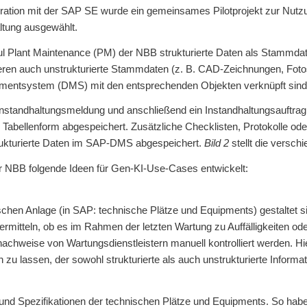
peration mit der SAP SE wurde ein gemeinsames Pilotprojekt zur Nu
altung ausgewählt.
Plant Maintenance (PM) der NBB strukturierte Daten als Stammdaten
ren auch unstrukturierte Stammdaten (z. B. CAD-Zeichnungen, Fotos 
entsystem (DMS) mit den entsprechenden Objekten verknüpft sind
 Instandhaltungsmeldung und anschließend ein Instandhaltungsauftrag
 Tabellenform abgespeichert. Zusätzliche Checklisten, Protokolle o
trukturierte Daten im SAP-DMS abgespeichert.
Bild 2
stellt die versc
r NBB folgende Ideen für Gen-KI-Use-Cases entwickelt:
ischen Anlage (in SAP: technische Plätze und Equipments) gestaltet s
mitteln, ob es im Rahmen der letzten Wartung zu Auffälligkeiten od
nachweise von Wartungsdienstleistern manuell kontrolliert werden.
zu lassen, der sowohl strukturierte als auch unstrukturierte Informat
nd Spezifikationen der technischen Plätze und Equipments. So hab