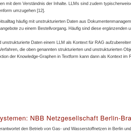
n mit dem Verständnis der Inhalte. LLMs sind zudem typischerweise a
llenform umzugehen [12].
eitsalltag häufig mit unstrukturierten Daten aus Dokumentenmanage
tenangebote zu einem Bestellvorgang. Häufig sind diese ergänzenden u
te und unstrukturierte Daten einem LLM als Kontext für RAG aufzuber
fahren, die oben genannten strukturierten und unstrukturierten Obje
raktion der Knowledge-Graphen in Textform kann dann als Kontext im R
ystemen: NBB Netzgesellschaft Berlin-B
ntwortet den Betrieb von Gas- und Wasserstoffnetzen in Berlin und 