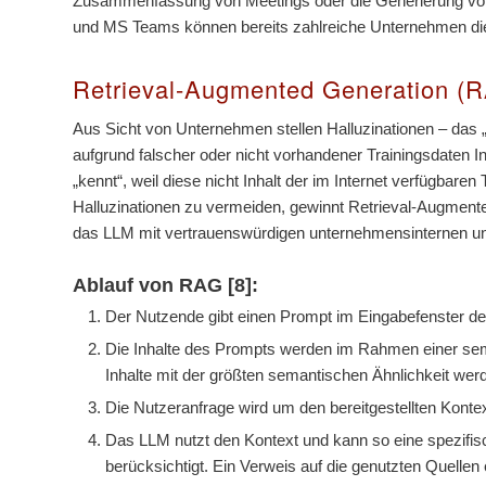
Zusammenfassung von Meetings oder die Generierung von M
und MS Teams können bereits zahlreiche Unternehmen die Fu
Retrieval-Augmented Generation (
Aus Sicht von Unternehmen stellen Halluzinationen – das „
aufgrund falscher oder nicht vorhandener Trainingsdaten In
„kennt“, weil diese nicht Inhalt der im Internet verfügbare
Halluzinationen zu vermeiden, gewinnt Retrieval-Augmen
das LLM mit vertrauenswürdigen unternehmensinternen und
Ablauf von RAG [8]:
Der Nutzende gibt einen Prompt im Eingabefenster d
Die Inhalte des Prompts werden im Rahmen einer sem
Inhalte mit der größten semantischen Ähnlichkeit werd
Die Nutzeranfrage wird um den bereitgestellten Konte
Das LLM nutzt den Kontext und kann so eine spezifisc
berücksichtigt. Ein Verweis auf die genutzten Quellen