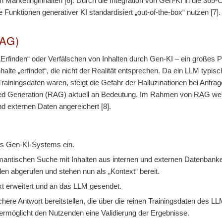
arketinginhalten [6]. Durch die Integration von Gen-KI in die 365-
nktionen generativer KI standardisiert „out-of-the-box“ nutzen [7].
RAG)
Erfinden“ oder Verfälschen von Inhalten durch Gen-KI – ein großes P
halte „erfindet“, die nicht der Realität entsprechen. Da ein LLM typ
n Trainingsdaten waren, steigt die Gefahr der Halluzinationen bei Anf
ted Generation (RAG) aktuell an Bedeutung. Im Rahmen von RAG wer
 externen Daten angereichert [8].
es Gen-KI-Systems ein.
antischen Suche mit Inhalten aus internen und externen Datenbanke
en abgerufen und stehen nun als „Kontext“ bereit.
xt erweitert und an das LLM gesendet.
here Antwort bereitstellen, die über die reinen Trainingsdaten des 
 ermöglicht den Nutzenden eine Validierung der Ergebnisse.