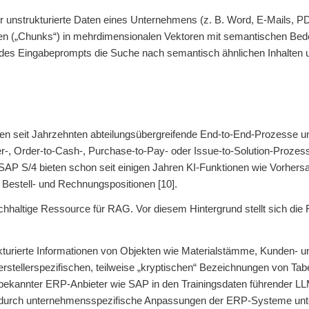
 für unstrukturierte Daten eines Unternehmens (z. B. Word, E-Mail
onen („Chunks“) in mehrdimensionalen Vektoren mit semantischen Be
es Eingabeprompts die Suche nach semantisch ähnlichen Inhalten und
n seit Jahrzehnten abteilungsübergreifende End-to-End-Prozesse un
r-, Order-to-Cash-, Purchase-to-Pay- oder Issue-to-Solution-Prozes
P S/4 bieten schon seit einigen Jahren KI-Funktionen wie Vorhers
Bestell- und Rechnungspositionen [10].
reichhaltige Ressource für RAG. Vor diesem Hintergrund stellt sich
ukturierte Informationen von Objekten wie Materialstämme, Kunden-
erstellerspezifischen, teilweise „kryptischen“ Bezeichnungen von Ta
en bekannter ERP-Anbieter wie SAP in den Trainingsdaten führender 
nn durch unternehmensspezifische Anpassungen der ERP-Systeme un