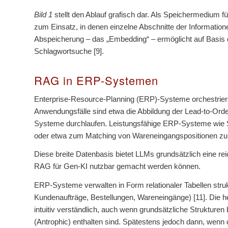
Bild 1
stellt den Ablauf grafisch dar. Als Speichermedium
zum Einsatz, in denen einzelne Abschnitte der Informati
Abspeicherung – das „Embedding“ – ermöglicht auf Basis d
Schlagwortsuche [9].
RAG in ERP-Systemen
Enterprise-Resource-Planning (ERP)-Systeme orchestriere
Anwendungsfälle sind etwa die Abbildung der Lead-to-Orde
Systeme durchlaufen. Leistungsfähige ERP-Systeme wie SA
oder etwa zum Matching von Wareneingangspositionen zu 
Diese breite Datenbasis bietet LLMs grundsätzlich eine 
RAG für Gen-KI nutzbar gemacht werden können.
ERP-Systeme verwalten in Form relationaler Tabellen str
Kundenaufträge, Bestellungen, Wareneingänge) [11]. Die h
intuitiv verständlich, auch wenn grundsätzliche Struktur
(Antrophic) enthalten sind. Spätestens jedoch dann, we