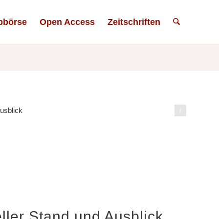
bbörse
Open Access
Zeitschriften
Bild: kjpargeter (Freepik)
ller Stand und Ausblick