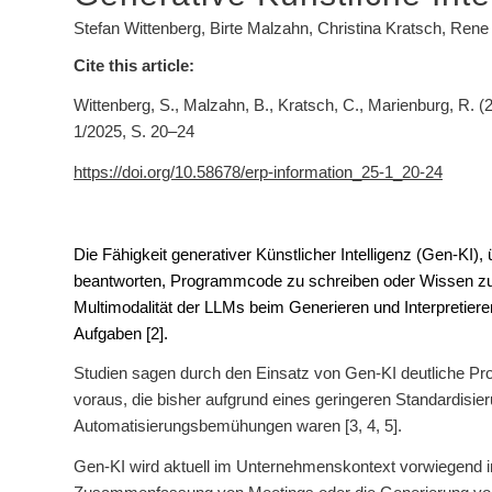
Stefan Wittenberg, Birte Malzahn, Christina Kratsch, Ren
Cite this article:
Wittenberg, S., Malzahn, B., Kratsch, C., Marienburg, R. (
1/2025, S. 20–24
https://doi.org/10.58678/erp-information_25-1_20-24
Die Fähigkeit generativer Künstlicher Intelligenz (Gen-K
beantworten, Programmcode zu schreiben oder Wissen zu
Multimodalität der LLMs beim Generieren und Interpretiere
Aufgaben [2].
Studien sagen durch den Einsatz von Gen-KI deutliche Prod
voraus, die bisher aufgrund eines geringeren Standardisie
Automatisierungsbemühungen waren [3, 4, 5].
Gen-KI wird aktuell im Unternehmenskontext vorwiegend in 