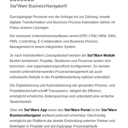
Sta*Ware BusinessNavigator®
Durchgängige Prozesse von der Anfrage bis zur Zahlung, smarte
digitale Transformation und Business Process Automation stehen im
Fokus unserer Lösungen.
Die modulare Unternehmenssoftware vereint ERP, CRM, HRM, DMS,
PMS, Controlling, E-Collaboration und Business Process
Management in einem integrierten System.
Je nach individuellem Lösungsbedarf werden die
Sta*Ware Module
flexibel kombiniert. Projekte, Strukturen und Prozesse lassen sich
branchen- und organisationsspezifisch konfigurieren. So werden
sowohl unternehmensweites Prozessmanagement als auch
individuelle Abläufe in der Projektbearbeitung optimal unterstützt.
Die Digitalisierung und Automatisierung der gesamten Prozess- und
Projektlandschaft schafft Transparenz, steigert die Effizienz,
ermöglicht erhebliche Zeitersparnisse und unterstützt eine einfache
Skalierbarkeit.
Über die
Sta*Ware App
sowie das
Sta*Ware Portal
ist der
Sta*Ware
BusinessNavigator
weltweit jederzeit erreichbar. Gleichzeitig
ermöglicht die Plattform die direkte Einbindung externer Partner und
Beteiligter in Projekte und durchgängige Prozessabläufe.