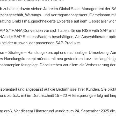
ieb zuhause, davon sieben Jahre im Global Sales Management der SA
-Lizenzgeschäft, Wartungs- und Vertragsmanagement. Gemeinsam mit 
beratung GmbH maßgeschneiderte Expertise auf dem Gebiet aller wi
AP S/4HANA Conversion vor sich haben, für die RISE with SAP ein Th
 oder SAP SuccessFactors beschäftigen. Als Auswahlberater optim
ch bei der Auswahl der passenden SAP-Produkte.
se – Strategie – Handlungskonzept und nachhaltiger Umsetzung. Au
iltes Handlungskonzept mündet mit neu gesteckten kurz- bis langfristig
nahmenplan festgelegt. Dabei stehen vor allem die Verbesserung de
rientiert und angepasst auf die Bedürfnisse ihrer Kunden. Sie blickt
 zurück, mit im Durchschnitt 15 – 20 % Einsparungserfolg mit langf
ng groß. Vor diesem Hintergrund wurde zum 24. September 2025 die 