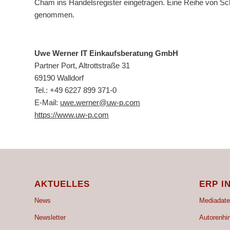
Cham ins Handelsregister eingetragen. Eine Reihe von S
genommen.
Uwe Werner IT Einkaufsberatung GmbH
Partner Port, Altrottstraße 31
69190 Walldorf
Tel.: +49 6227 899 371-0
E-Mail:
uwe.werner@uw-p.com
https://www.uw-p.com
AKTUELLES
ERP I
News
Mediadate
Newsletter
Autorenhi