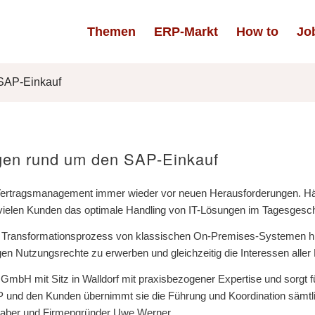
Themen
ERP-Markt
How to
Jo
 SAP-Einkauf
gen rund um den SAP-Einkauf
as Vertragsmanagement immer wieder vor neuen Herausforderungen. 
 vielen Kunden das optimale Handling von IT-Lösungen im Tagesgesch
ransformationsprozess von klassischen On-Premises-Systemen hin 
igen Nutzungsrechte zu erwerben und gleichzeitig die Interessen aller 
mbH mit Sitz in Walldorf mit praxisbezogener Expertise und sorgt fü
P und den Kunden übernimmt sie die Führung und Koordination sämtl
nhaber und Firmengründer Uwe Werner.