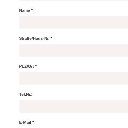
Name
*
Straße/Haus-Nr.
*
PLZ/Ort
*
Tel.Nr.:
E-Mail
*